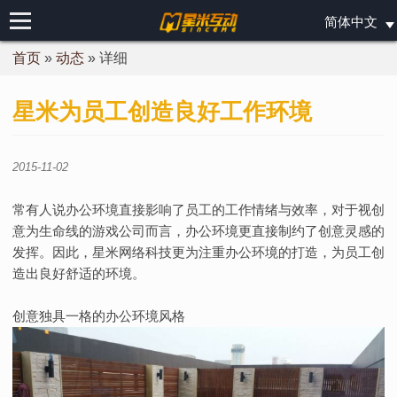
简体中文
首页
首页
»
动态
»
详细
我们
星米为员工创造良好工作环境
游戏
动态
剑圣疯了
其他游戏
2015-11-02
加入
常有人说办公环境直接影响了员工的工作情绪与效率，对于视创
联系
美术类职位
策划类职位
研发类职位
意为生命线的游戏公司而言，办公环境更直接制约了创意灵感的
发挥。因此，星米网络科技更为注重办公环境的打造，为员工创
造出良好舒适的环境。
创意独具一格的办公环境风格